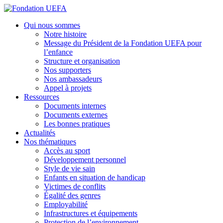
Aller
au
Fondation UEFA
Qui nous sommes
contenu
Notre histoire
principal
Message du Président de la Fondation UEFA pour
l’enfance
Structure et organisation
Nos supporters
Nos ambassadeurs
Appel à projets
Ressources
Documents internes
Documents externes
Les bonnes pratiques
Actualités
Nos thématiques
Accès au sport
Développement personnel
Style de vie sain
Enfants en situation de handicap
Victimes de conflits
Égalité des genres
Employabilité
Infrastructures et équipements
Protection de l’environnement