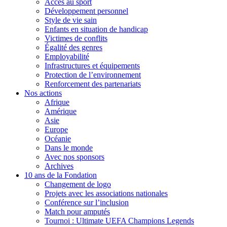
Accès au sport
Développement personnel
Style de vie sain
Enfants en situation de handicap
Victimes de conflits
Égalité des genres
Employabilité
Infrastructures et équipements
Protection de l’environnement
Renforcement des partenariats
Nos actions
Afrique
Amérique
Asie
Europe
Océanie
Dans le monde
Avec nos sponsors
Archives
10 ans de la Fondation
Changement de logo
Projets avec les associations nationales
Conférence sur l’inclusion
Match pour amputés
Tournoi : Ultimate UEFA Champions Legends