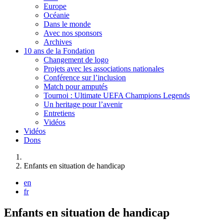
Europe
Océanie
Dans le monde
Avec nos sponsors
Archives
10 ans de la Fondation
Changement de logo
Projets avec les associations nationales
Conférence sur l’inclusion
Match pour amputés
Tournoi : Ultimate UEFA Champions Legends
Un heritage pour l’avenir
Entretiens
Vidéos
Vidéos
Dons
Vous êtes ici :
Enfants en situation de handicap
en
fr
Enfants en situation de handicap