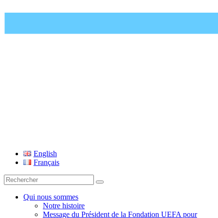
Fondation UEFA
English
Français
Recherche
pour
:
Qui nous sommes
Notre histoire
Message du Président de la Fondation UEFA pour