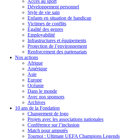
Accès au sport
Développement personnel
Style de vie sain
Enfants en situation de handicap
Victimes de conflits
Égalité des genres
Employabilité
Infrastructures et équipements
Protection de l’environnement
Renforcement des partenariats
Nos actions
Afrique
Amérique
Asie
Europe
Océanie
Dans le monde
Avec nos sponsors
Archives
10 ans de la Fondation
Changement de logo
Projets avec les associations nationales
Conférence sur l’inclusion
Match pour amputés
Tournoi : Ultimate UEFA Champions Legends