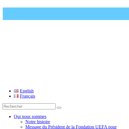
Fondation UEFA
English
Français
Recherche
pour
:
Qui nous sommes
Notre histoire
Message du Président de la Fondation UEFA pour