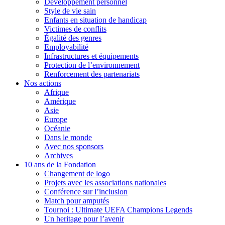
Développement personnel
Style de vie sain
Enfants en situation de handicap
Victimes de conflits
Égalité des genres
Employabilité
Infrastructures et équipements
Protection de l’environnement
Renforcement des partenariats
Nos actions
Afrique
Amérique
Asie
Europe
Océanie
Dans le monde
Avec nos sponsors
Archives
10 ans de la Fondation
Changement de logo
Projets avec les associations nationales
Conférence sur l’inclusion
Match pour amputés
Tournoi : Ultimate UEFA Champions Legends
Un heritage pour l’avenir