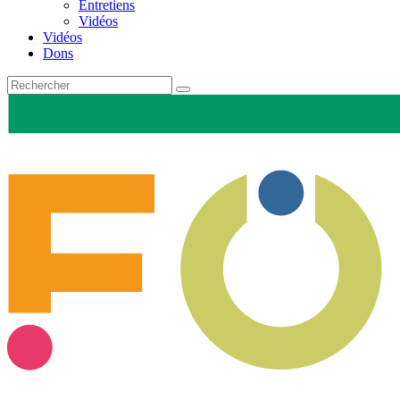
Entretiens
Vidéos
Vidéos
Dons
Recherche
pour
: