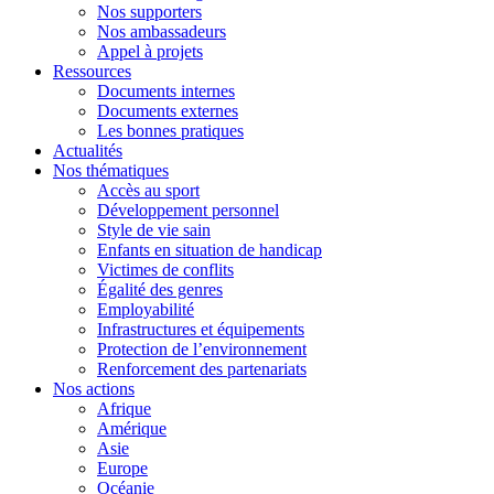
Nos supporters
Nos ambassadeurs
Appel à projets
Ressources
Documents internes
Documents externes
Les bonnes pratiques
Actualités
Nos thématiques
Accès au sport
Développement personnel
Style de vie sain
Enfants en situation de handicap
Victimes de conflits
Égalité des genres
Employabilité
Infrastructures et équipements
Protection de l’environnement
Renforcement des partenariats
Nos actions
Afrique
Amérique
Asie
Europe
Océanie