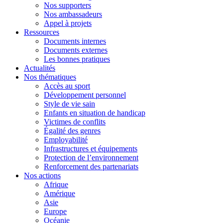
Nos supporters
Nos ambassadeurs
Appel à projets
Ressources
Documents internes
Documents externes
Les bonnes pratiques
Actualités
Nos thématiques
Accès au sport
Développement personnel
Style de vie sain
Enfants en situation de handicap
Victimes de conflits
Égalité des genres
Employabilité
Infrastructures et équipements
Protection de l’environnement
Renforcement des partenariats
Nos actions
Afrique
Amérique
Asie
Europe
Océanie