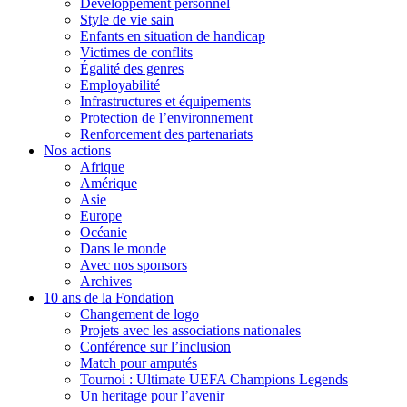
Développement personnel
Style de vie sain
Enfants en situation de handicap
Victimes de conflits
Égalité des genres
Employabilité
Infrastructures et équipements
Protection de l’environnement
Renforcement des partenariats
Nos actions
Afrique
Amérique
Asie
Europe
Océanie
Dans le monde
Avec nos sponsors
Archives
10 ans de la Fondation
Changement de logo
Projets avec les associations nationales
Conférence sur l’inclusion
Match pour amputés
Tournoi : Ultimate UEFA Champions Legends
Un heritage pour l’avenir