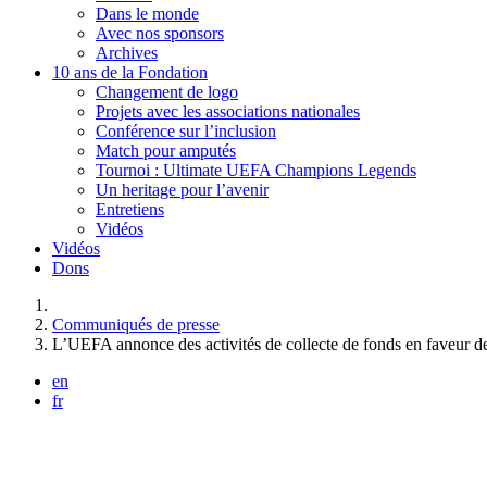
Dans le monde
Avec nos sponsors
Archives
10 ans de la Fondation
Changement de logo
Projets avec les associations nationales
Conférence sur l’inclusion
Match pour amputés
Tournoi : Ultimate UEFA Champions Legends
Un heritage pour l’avenir
Entretiens
Vidéos
Vidéos
Dons
Vous êtes ici :
Communiqués de presse
L’UEFA annonce des activités de collecte de fonds en faveur de
en
fr