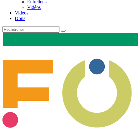
Entretiens
Vidéos
Vidéos
Dons
Recherche
pour
: