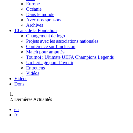
Europe
Océanie
Dans le monde
Avec nos sponsors
Archives
10 ans de la Fondation
Changement de logo
Projets avec les associations nationales
Conférence sur l’inclusion
Match pour amputés
Tournoi : Ultimate UEFA Champions Legends
Un heritage pour l’avenir
Entretiens
Vidéos
Vidéos
Dons
Vous êtes ici :
Dernières Actualités
en
fr