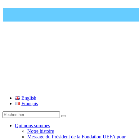
Fondation UEFA
English
Français
Recherche
pour
:
Qui nous sommes
Notre histoire
Message du Président de la Fondation UEFA pour