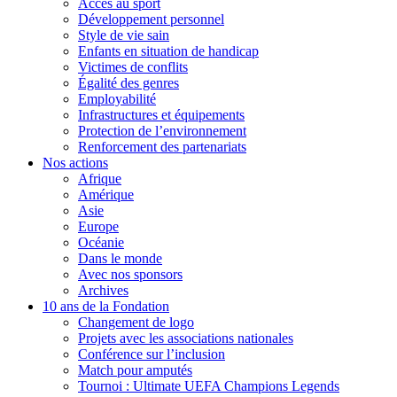
Accès au sport
Développement personnel
Style de vie sain
Enfants en situation de handicap
Victimes de conflits
Égalité des genres
Employabilité
Infrastructures et équipements
Protection de l’environnement
Renforcement des partenariats
Nos actions
Afrique
Amérique
Asie
Europe
Océanie
Dans le monde
Avec nos sponsors
Archives
10 ans de la Fondation
Changement de logo
Projets avec les associations nationales
Conférence sur l’inclusion
Match pour amputés
Tournoi : Ultimate UEFA Champions Legends