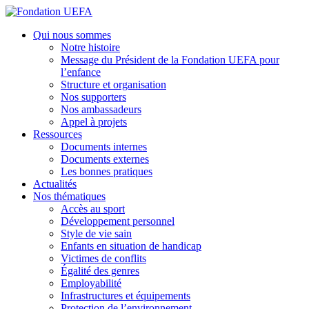
Aller
au
Fondation UEFA
Qui nous sommes
contenu
Notre histoire
principal
Message du Président de la Fondation UEFA pour
l’enfance
Structure et organisation
Nos supporters
Nos ambassadeurs
Appel à projets
Ressources
Documents internes
Documents externes
Les bonnes pratiques
Actualités
Nos thématiques
Accès au sport
Développement personnel
Style de vie sain
Enfants en situation de handicap
Victimes de conflits
Égalité des genres
Employabilité
Infrastructures et équipements
Protection de l’environnement