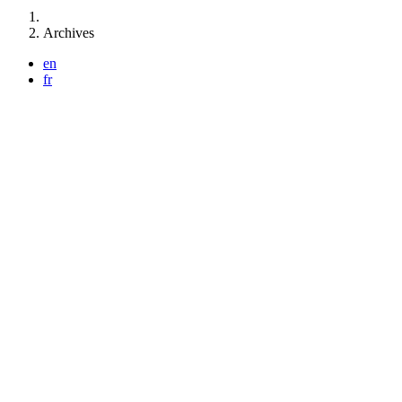
Vous êtes ici :
Archives
en
fr