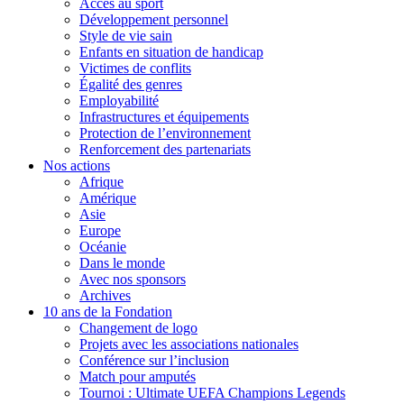
Accès au sport
Développement personnel
Style de vie sain
Enfants en situation de handicap
Victimes de conflits
Égalité des genres
Employabilité
Infrastructures et équipements
Protection de l’environnement
Renforcement des partenariats
Nos actions
Afrique
Amérique
Asie
Europe
Océanie
Dans le monde
Avec nos sponsors
Archives
10 ans de la Fondation
Changement de logo
Projets avec les associations nationales
Conférence sur l’inclusion
Match pour amputés
Tournoi : Ultimate UEFA Champions Legends