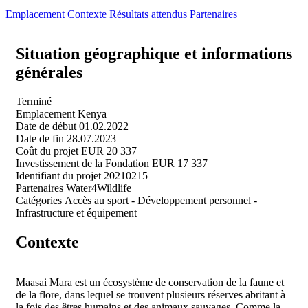
Emplacement
Contexte
Résultats attendus
Partenaires
Situation géographique et informations
générales
Terminé
Emplacement
Kenya
Date de début
01.02.2022
Date de fin
28.07.2023
Coût du projet
EUR 20 337
Investissement de la Fondation
EUR 17 337
Identifiant du projet
20210215
Partenaires
Water4Wildlife
Catégories
Accès au sport -
Développement personnel -
Infrastructure et équipement
Contexte
Maasai Mara est un écosystème de conservation de la faune et
de la flore, dans lequel se trouvent plusieurs réserves abritant à
la fois des êtres humains et des animaux sauvages. Comme la