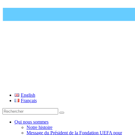
Fondation UEFA
English
Français
Recherche
pour
:
Qui nous sommes
Notre histoire
Message du Président de la Fondation UEFA pour