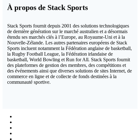
À propos de Stack Sports
Stack Sports fournit depuis 2001 des solutions technologiques
de dernière génération sur le marché australien et a désormais
étendu ses marchés clés à l’Europe, au Royaume-Uni et à la
Nouvelle-Zélande. Les autres partenaires européens de Stack
Sports incluent notamment la Fédération anglaise de basketball,
la Rugby Football League, la Fédération irlandaise de
basketball, World Bowling et Run for All
.
Stack Sports fournit
des plateformes de gestion des membres, des compétitions et
des événements ainsi que diverses solutions de sites Internet, de
commerce en ligne et de collecte de fonds destinées à la
communauté sportive.
Follow
us
Follow
on
us
Follow
Linkedin
on
us
Follow
Twitter
on
us
Follow