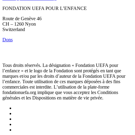
FONDATION UEFA POUR L’ENFANCE
Route de Genève 46
CH – 1260 Nyon
Switzerland
Dons
Tous droits réservés. La désignation « Fondation UEFA pour
l’enfance » et le logo de la Fondation sont protégés en tant que
marques et/ou par les droits d’auteur de la Fondation UEFA pour
l’enfance. Toute utilisation de ces marques déposées à des fins
commerciales est interdite. L’utilisation de la plate-forme
fondationuefa.org implique que vous acceptez les Conditions
générales et les Dispositions en matière de vie privée.
Suivez-
nous
Suivez-
sur
nous
Suivez-
Linkedin
sur
nous
Suivez-
Twitter
sur
nous
Suivez-
Instagram
sur
nous