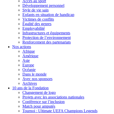
Accès au sport
Développement personnel
Style de vie sain
Enfants en situation de handicap
Victimes de conflits
Égalité des genres
Employabilité
Infrastructures et équipements
Protection de l’environnement
Renforcement des partenariats
Nos actions
Afrique
Amérique
Asie
Europe
Océanie
Dans le monde
Avec nos sponsors
Archives
10 ans de la Fondation
Changement de logo
Projets avec les associations nationales
Conférence sur l’inclusion
Match pour amputés
Tournoi : Ultimate UEFA Champions Legends