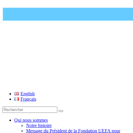
Fondation UEFA
English
Français
Recherche
pour
:
Qui nous sommes
Notre histoire
Message du Président de la Fondation UEFA pour