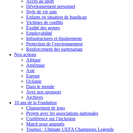
Accès au sport
Développement personnel
Style de vie sain
Enfants en situation de handicap
Victimes de conflits
Égalité des genres
Employabilité
Infrastructures et équipements
Protection de l’environnement
Renforcement des partenariats
Nos actions
Afrique
Amérique
Asie
Europe
Océanie
Dans le monde
Avec nos sponsors
Archives
10 ans de la Fondation
Changement de logo
Projets avec les associations nationales
Conférence sur l’inclusion
Match pour amputés
Tournoi : Ultimate UEFA Champions Legends