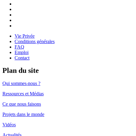
Follow
us
Follow
on
us
Follow
Linkedin
on
us
Follow
Twitter
on
us
Follow
Instagram
on
us
Vie Privée
Youtube
on
Conditions générales
Facebook
FAQ
Emploi
Contact
Plan du site
Qui sommes-nous ?
Ressources et Médias
Ce que nous faisons
Projets dans le monde
Vidéos
Actualités