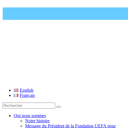
Fondation UEFA
English
Français
Recherche
pour
:
Qui nous sommes
Notre histoire
Message du Président de la Fondation UEFA pour