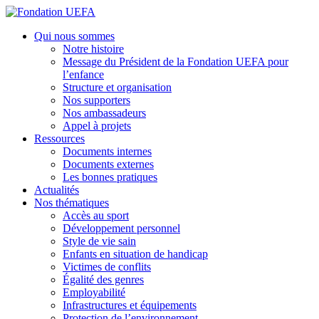
Aller
au
Fondation UEFA
Qui nous sommes
contenu
Notre histoire
principal
Message du Président de la Fondation UEFA pour
l’enfance
Structure et organisation
Nos supporters
Nos ambassadeurs
Appel à projets
Ressources
Documents internes
Documents externes
Les bonnes pratiques
Actualités
Nos thématiques
Accès au sport
Développement personnel
Style de vie sain
Enfants en situation de handicap
Victimes de conflits
Égalité des genres
Employabilité
Infrastructures et équipements
Protection de l’environnement