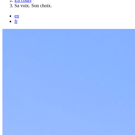
En cours
Sa voix. Son choix.
en
fr