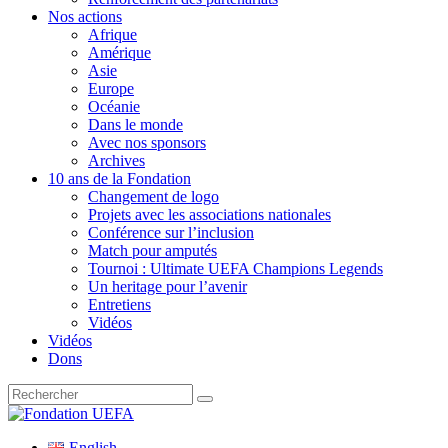
Nos actions
Afrique
Amérique
Asie
Europe
Océanie
Dans le monde
Avec nos sponsors
Archives
10 ans de la Fondation
Changement de logo
Projets avec les associations nationales
Conférence sur l’inclusion
Match pour amputés
Tournoi : Ultimate UEFA Champions Legends
Un heritage pour l’avenir
Entretiens
Vidéos
Vidéos
Dons
Recherche
pour
:
Fondation UEFA
English