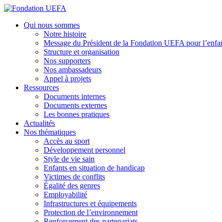
Aller
au
Fondation UEFA
Qui nous sommes
contenu
Notre histoire
principal
Message du Président de la Fondation UEFA pour l’enfa
Structure et organisation
Nos supporters
Nos ambassadeurs
Appel à projets
Ressources
Documents internes
Documents externes
Les bonnes pratiques
Actualités
Nos thématiques
Accès au sport
Développement personnel
Style de vie sain
Enfants en situation de handicap
Victimes de conflits
Égalité des genres
Employabilité
Infrastructures et équipements
Protection de l’environnement
Renforcement des partenariats