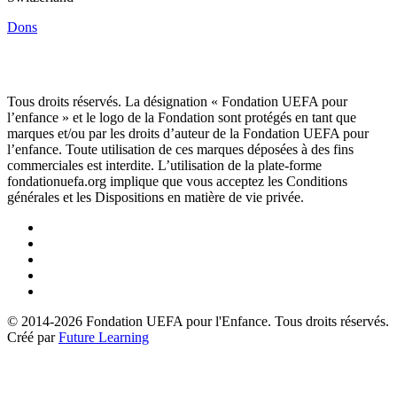
Dons
Tous droits réservés. La désignation « Fondation UEFA pour
l’enfance » et le logo de la Fondation sont protégés en tant que
marques et/ou par les droits d’auteur de la Fondation UEFA pour
l’enfance. Toute utilisation de ces marques déposées à des fins
commerciales est interdite. L’utilisation de la plate-forme
fondationuefa.org implique que vous acceptez les Conditions
générales et les Dispositions en matière de vie privée.
Suivez-
nous
Suivez-
sur
nous
Suivez-
Linkedin
sur
nous
Suivez-
Twitter
sur
nous
Suivez-
Instagram
sur
nous
© 2014-2026 Fondation UEFA pour l'Enfance. Tous droits réservés.
Youtube
sur
Créé par
Future Learning
Facebook