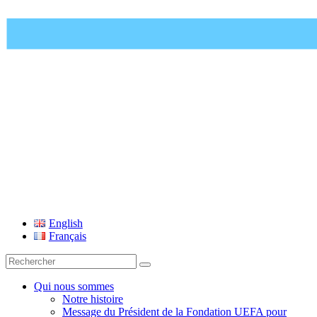
Fondation UEFA
English
Français
Recherche
pour
:
Qui nous sommes
Notre histoire
Message du Président de la Fondation UEFA pour