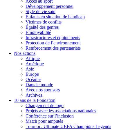
Accès au sport
Développement personnel
Style de vie sain
Enfants en situation de handicap
Victimes de conflits
Égalité des genres
Employabilité
Infrastructures et équipements
Protection de l’environnement
Renforcement des partenariats
Nos actions
Afrique
Amérique
Asie
Europe
Océanie
Dans le monde
Avec nos sponsors
Archives
10 ans de la Fondation
Changement de logo
Projets avec les associations nationales
Conférence sur l’inclusion
Match pour amputés
Tournoi : Ultimate UEFA Champions Legends