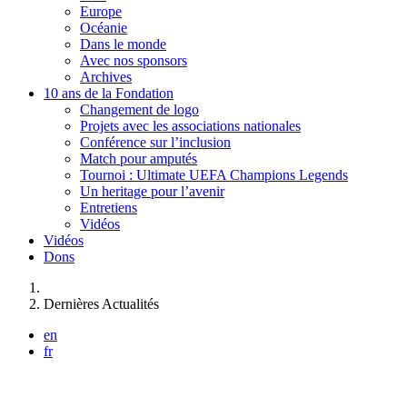
Europe
Océanie
Dans le monde
Avec nos sponsors
Archives
10 ans de la Fondation
Changement de logo
Projets avec les associations nationales
Conférence sur l’inclusion
Match pour amputés
Tournoi : Ultimate UEFA Champions Legends
Un heritage pour l’avenir
Entretiens
Vidéos
Vidéos
Dons
Vous êtes ici :
Dernières Actualités
en
fr